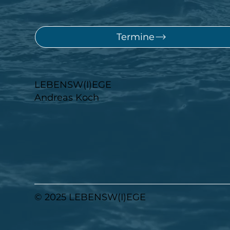
Termine
LEBENSW(I)EGE
Andreas Koch
© 2025 LEBENSW(I)EGE