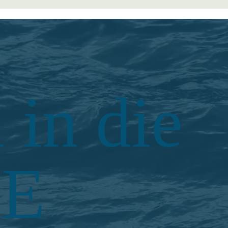
in die
LE