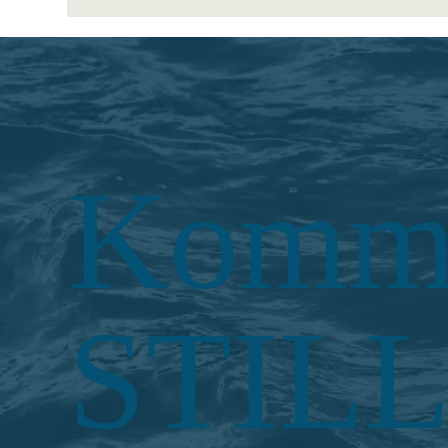
persönlichen Erleben, im
Denken und in der Praxis. Eine
Gelegenheit, Andreas Koch und
das Institut LEBENSW(I)EGE
kennenzulernen und den
eigenen Weg zu mehr innerer
Klarheit zu vertiefen.
Komm 
STIL