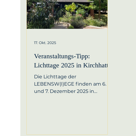
17. Okt. 2025
Veranstaltungs-Tipp:
Lichttage 2025 in Kirchhatten
Die Lichttage der
LEBENSW(I)EGE finden am 6.
und 7. Dezember 2025 in
Kirchhatten statt. Das
zweitägige Retreat lädt dazu ein,
die Vorweihnachtszeit in Stille zu
beginnen und sich mit dem
Thema „Freiheit“
auseinanderzusetzen – im