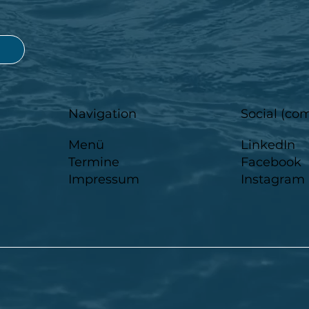
Navigation
Social (co
Menü
LinkedIn
Termine
Facebook
Impressum
Instagra